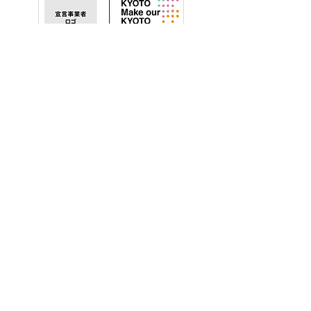
「京都観光モラル推進宣言」
公式バナー 事業者スペースあ
り(横組)
ダウンロードする（PNG）
公式バナー_スペースあり_横