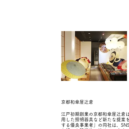
京都和傘屋辻倉
江戸初期創業の京都和傘屋辻倉
用した照明器具など新たな提案
する優良事業者」の同社は、SN